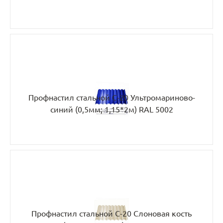
Профнастил стальной С-20 Ультромариново-
синий (0,5мм; 1,15*2м) RAL 5002
Профнастил стальной С-20 Слоновая кость