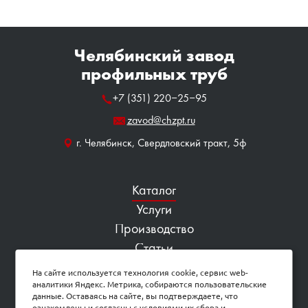
Челябинский завод
профильных труб
+7 (351) 220‒25‒95
zavod@chzpt.ru
г. Челябинск, Свердловский тракт, 5ф
Каталог
Услуги
Производство
Статьи
Контакты
На сайте используется технология cookie, сервис web-
аналитики Яндекс. Метрика, собираются пользовательские
Карта сайта
данные. Оставаясь на сайте, вы подтверждаете, что
ознакомлены и согласны с условиями их сбора и