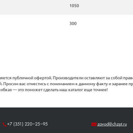
1050
300
яется публичной офертой. Производители оставляют за собой прав
й. Просим вас отнестись с пониманием к данному факту и заранее 
ибках — это поможет сделать наш каталог еще точнее!
+7 (351) 220‒25‒95
zavod@chzpt.ru