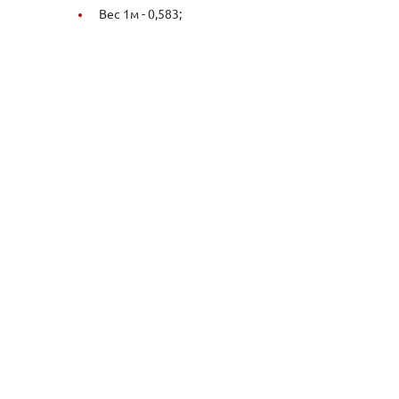
Вес 1м -
0,583;