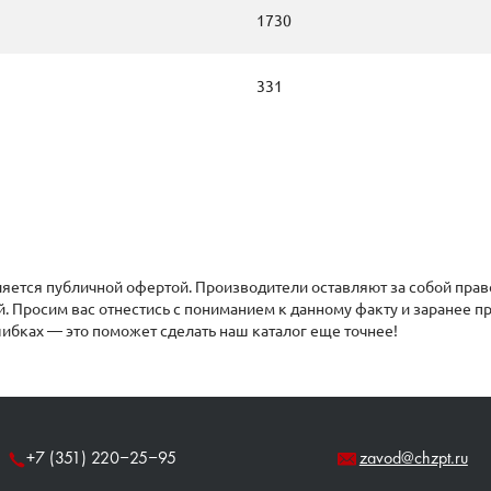
1730
331
яется публичной офертой. Производители оставляют за собой прав
й. Просим вас отнестись с пониманием к данному факту и заранее 
ибках — это поможет сделать наш каталог еще точнее!
+7 (351) 220‒25‒95
zavod@chzpt.ru