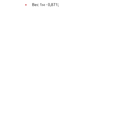
Вес 1м -
0,871;